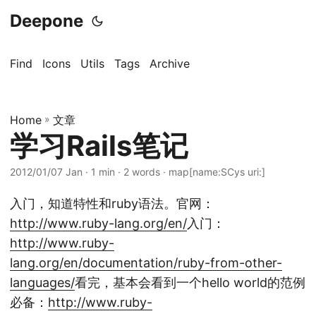
Deepone
Find
Icons
Utils
Tags
Archive
Home
»
文章
学习Rails笔记
2012/01/07 Jan
· 1 min · 2 words · map[name:SCys uri:]
入门，知道特性和ruby语法。官网：
http://www.ruby-lang.org/en/
入门：
http://www.ruby-
lang.org/en/documentation/ruby-from-other-
languages/
看完，基本会看到一个hello world的范例
必备：
http://www.ruby-